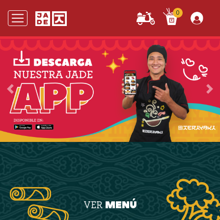
0
Anterior
Sig
MENÚ
VER